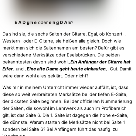
E A D g h e
oder
e h g D A E
?
Da sind sie, die sechs Saiten der Gitarre. Egal, ob Konzert-,
Western- oder E-Gitarre, sie heißen alle gleich. Doch wie
merkt man sich die Saitennamen am besten? Dafür gibt es
verschiedene Merksätze oder Eselsbrücken. Die beiden
bekanntesten davon sind wohl
„
Ein Anfänger der Gitarre hat
Eifer
„
und
„
Eine alte Dame geht heute einkaufen
„
. Gut. Damit
wäre dann wohl alles geklärt. Oder nicht?
Was mir in meinem Unterricht immer wieder auffällt, ist, dass
diese so weit verbreiteten Merksätze bei der tiefen E-Saite,
der dicksten Saite beginnen. Bei der offiziellen Nummerierung
der Saiten, die sowohl im Lehrwerk als auch im Profibereich
gilt, ist das Saite 6. Die 1. Saite ist dagegen die hohe e-Saite,
die dünnste. Warum starten die Merksätze nicht bei Saite 1
sondern bei Saite 6? Bei Anfängern führt das häufig zu