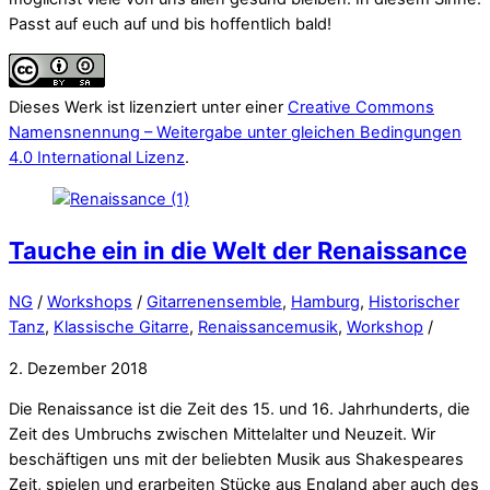
Passt auf euch auf und bis hoffentlich bald!
Dieses Werk ist lizenziert unter einer
Creative Commons
Namensnennung – Weitergabe unter gleichen Bedingungen
4.0 International Lizenz
.
Tauche ein in die Welt der Renaissance
NG
/
Workshops
/
Gitarrenensemble
,
Hamburg
,
Historischer
Tanz
,
Klassische Gitarre
,
Renaissancemusik
,
Workshop
/
2. Dezember 2018
Die Renaissance ist die Zeit des 15. und 16. Jahrhunderts, die
Zeit des Umbruchs zwischen Mittelalter und Neuzeit. Wir
beschäftigen uns mit der beliebten Musik aus Shakespeares
Zeit, spielen und erarbeiten Stücke aus England aber auch des