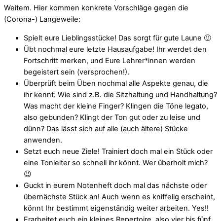
Weitem. Hier kommen konkrete Vorschläge gegen die
(Corona-) Langeweile:
Spielt eure Lieblingsstücke! Das sorgt für gute Laune 🙂
Übt nochmal eure letzte Hausaufgabe! Ihr werdet den
Fortschritt merken, und Eure Lehrer*innen werden
begeistert sein (versprochen!).
Überprüft beim Üben nochmal alle Aspekte genau, die
ihr kennt: Wie sind z.B. die Sitzhaltung und Handhaltung?
Was macht der kleine Finger? Klingen die Töne legato,
also gebunden? Klingt der Ton gut oder zu leise und
dünn? Das lässt sich auf alle (auch ältere) Stücke
anwenden.
Setzt euch neue Ziele! Trainiert doch mal ein Stück oder
eine Tonleiter so schnell ihr könnt. Wer überholt mich?
😉
Guckt in eurem Notenheft doch mal das nächste oder
übernächste Stück an! Auch wenn es kniffelig erscheint,
könnt Ihr bestimmt eigenständig weiter arbeiten. Yes!!
Erarbeitet euch ein kleines Repertoire, also vier bis fünf