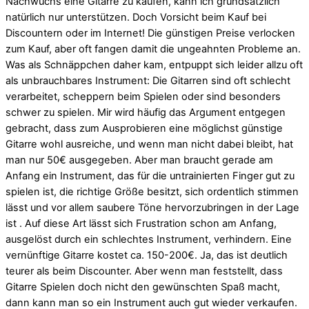
Nachwuchs eine Gitarre zu kaufen, kann ich grundsätzlich
natürlich nur unterstützen. Doch Vorsicht beim Kauf bei
Discountern oder im Internet! Die günstigen Preise verlocken
zum Kauf, aber oft fangen damit die ungeahnten Probleme an.
Was als Schnäppchen daher kam, entpuppt sich leider allzu oft
als unbrauchbares Instrument: Die Gitarren sind oft schlecht
verarbeitet, scheppern beim Spielen oder sind besonders
schwer zu spielen. Mir wird häufig das Argument entgegen
gebracht, dass zum Ausprobieren eine möglichst günstige
Gitarre wohl ausreiche, und wenn man nicht dabei bleibt, hat
man nur 50€ ausgegeben. Aber man braucht gerade am
Anfang ein Instrument, das für die untrainierten Finger gut zu
spielen ist, die richtige Größe besitzt, sich ordentlich stimmen
lässt und vor allem saubere Töne hervorzubringen in der Lage
ist . Auf diese Art lässt sich Frustration schon am Anfang,
ausgelöst durch ein schlechtes Instrument, verhindern. Eine
vernünftige Gitarre kostet ca. 150-200€. Ja, das ist deutlich
teurer als beim Discounter. Aber wenn man feststellt, dass
Gitarre Spielen doch nicht den gewünschten Spaß macht,
dann kann man so ein Instrument auch gut wieder verkaufen.