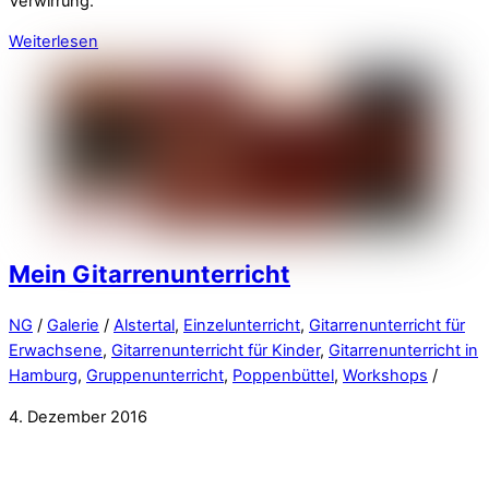
Verwirrung.
Weiterlesen
Mein Gitarrenunterricht
NG
/
Galerie
/
Alstertal
,
Einzelunterricht
,
Gitarrenunterricht für
Erwachsene
,
Gitarrenunterricht für Kinder
,
Gitarrenunterricht in
Hamburg
,
Gruppenunterricht
,
Poppenbüttel
,
Workshops
/
4. Dezember 2016