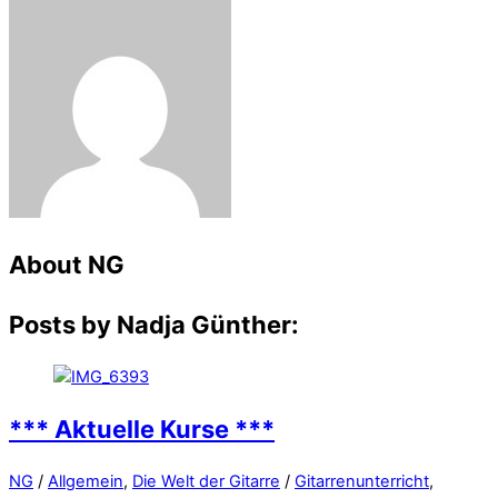
About
NG
Posts by Nadja Günther:
*** Aktuelle Kurse ***
NG
/
Allgemein
,
Die Welt der Gitarre
/
Gitarrenunterricht
,