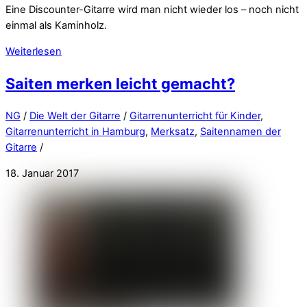
Eine Discounter-Gitarre wird man nicht wieder los – noch nicht
einmal als Kaminholz.
Weiterlesen
Saiten merken leicht gemacht?
NG
/
Die Welt der Gitarre
/
Gitarrenunterricht für Kinder
,
Gitarrenunterricht in Hamburg
,
Merksatz
,
Saitennamen der
Gitarre
/
18. Januar 2017