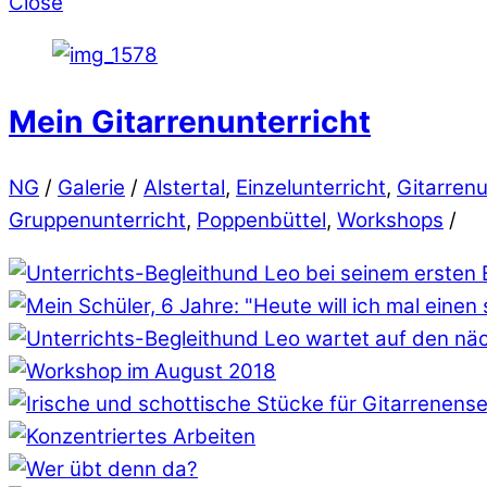
Close
Mein Gitarrenunterricht
NG
/
Galerie
/
Alstertal
,
Einzelunterricht
,
Gitarrenu
Gruppenunterricht
,
Poppenbüttel
,
Workshops
/