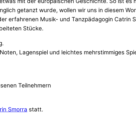
etwas mit der europäischen Geschichte. So ist es m
ünglich getanzt wurde, wollen wir uns in diesem W
er erfahrenen Musik- und Tanzpädagogin Catrin S
beiteten Stücke.
g.
 Noten, Lagenspiel und leichtes mehrstimmiges Spie
hsenen Teilnehmern
trin Smorra
statt.